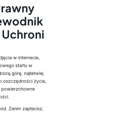
Prawny
ewodnik
 Uchroni
jęcia w internecie,
nowego startu w
orą górę, najłatwiej
ko oszczędności życia,
lub powierzchowne
ości.
ód. Zanim zapłacisz,