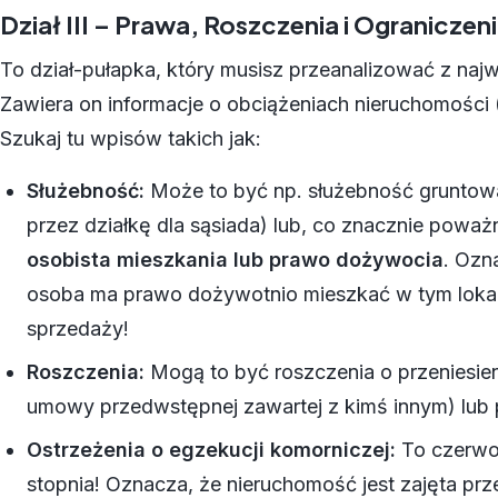
Dział III – Prawa, Roszczenia i Ograniczen
To dział-pułapka, który musisz przeanalizować z naj
Zawiera on informacje o obciążeniach nieruchomości 
Szukaj tu wpisów takich jak:
Służebność:
Może to być np. służebność gruntow
przez działkę dla sąsiada) lub, co znacznie poważ
osobista mieszkania lub prawo dożywocia
. Ozn
osoba ma prawo dożywotnio mieszkać w tym lokal
sprzedaży!
Roszczenia:
Mogą to być roszczenia o przeniesien
umowy przedwstępnej zawartej z kimś innym) lub
Ostrzeżenia o egzekucji komorniczej:
To czerwo
stopnia! Oznacza, że nieruchomość jest zajęta pr