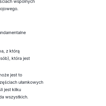
ęściach wspólnych
tojowego.
fundamentalne
a, z którą
sób), która jest
może jest to
częściach ułamkowych
 jest kilku
da wszystkich.