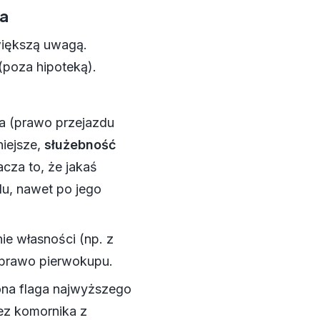
ia
większą uwagą.
(poza hipoteką).
a (prawo przejazdu
niejsze,
służebność
acza to, że jakaś
u, nawet po jego
ie własności (np. z
 prawo pierwokupu.
na flaga najwyższego
zez komornika z