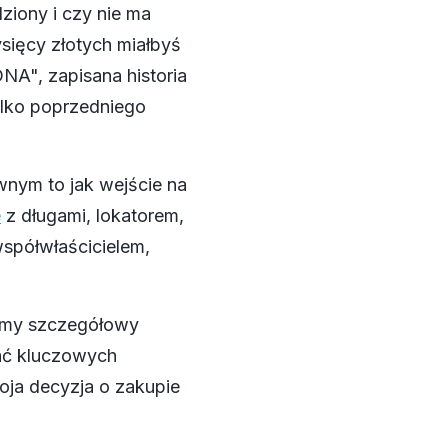
ziony i czy nie ma
ysięcy złotych miałbyś
DNA", zapisana historia
ylko poprzedniego
nym to jak wejście na
e
z długami, lokatorem,
współwłaścicielem,
śmy szczegółowy
ać kluczowych
woja decyzja o zakupie