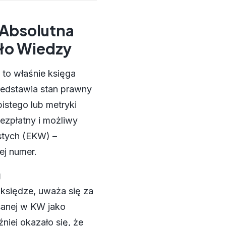
 Absolutna
ło Wiedzy
 to właśnie księga
rzedstawia stan prawny
stego lub metryki
ezpłatny i możliwy
stych (EKW) –
ej numer.
g
 księdze, uważa się za
sanej w KW jako
niej okazało się, że