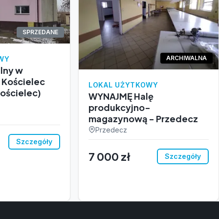
SPRZEDANE
ARCHIWALNA
WY
lny w
 Kościelec
LOKAL UŻYTKOWY
ościelec)
WYNAJMĘ Halę
produkcyjno-
magazynową - Przedecz
Przedecz
Szczegóły
7 000 zł
Szczegóły