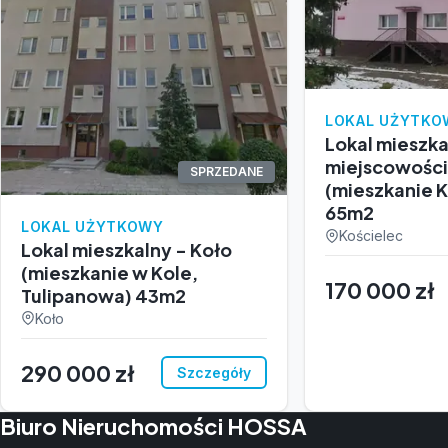
LOKAL UŻYTKO
Lokal mieszka
miejscowości
SPRZEDANE
(mieszkanie K
65m2
LOKAL UŻYTKOWY
Kościelec
Lokal mieszkalny - Koło
(mieszkanie w Kole,
170 000 zł
Tulipanowa) 43m2
Koło
290 000 zł
Szczegóły
Biuro Nieruchomości HOSSA