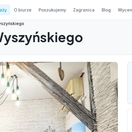
aży
O biurze
Poszukujemy
Zagranica
Blog
Wycen
yszyńskiego
Wyszyńskiego