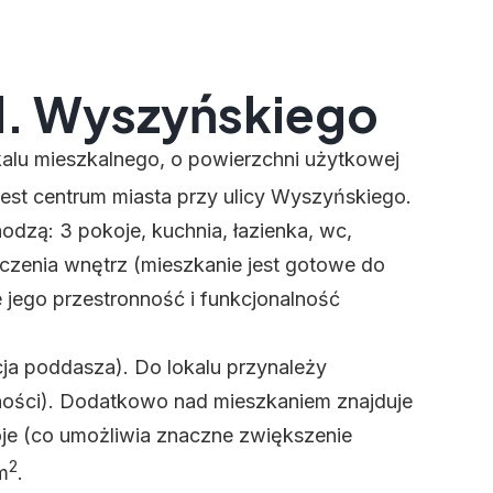
l. Wyszyńskiego
kalu mieszkalnego, o powierzchni użytkowej
est centrum miasta przy ulicy Wyszyńskiego.
odzą: 3 pokoje, kuchnia, łazienka, wc,
czenia wnętrz (mieszkanie jest gotowe do
 jego przestronność i funkcjonalność
cja poddasza). Do lokalu przynależy
ności). Dodatkowo nad mieszkaniem znajduje
oje (co umożliwia znaczne zwiększenie
2
m
.