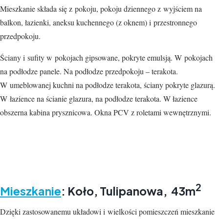
Mieszkanie składa się z pokoju, pokoju dziennego z wyjściem na
balkon, łazienki,
aneksu
kuch
ennego (z oknem)
i przestronnego
przedpokoju.
Ściany i sufity w pokojach gipsowane, pokryte emulsją. W pokojach
na podłodze panele. Na
podłodze przedpokoju – terakota.
W
umeblowanej
kuchni na podłodze terakota
,
ściany pokryte
glazurą
.
W łazience na ścianie glazura, na podłodze
terakota
.
W łazience
obszerna kabina prysznicowa
. Okna PCV
z roletami wewnętrznymi
.
2
Mieszkanie
: Koło, Tulipanowa, 43m
Dzięki zastosowanemu układowi i wielkości pomieszczeń mieszkanie