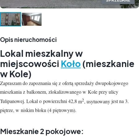
SPRZEDANE
Opis nieruchomości
Lokal mieszkalny w
miejscowości
Koło
(mieszkanie
w Kole)
Zapraszam do zapoznania się z ofertą sprzedaży
dwu
pokojowego
mieszkania z balkonem, zlokalizowanego w Kole
przy ulicy
2
Tulipanowej
. Lokal o powierzchni
42
,
8
m
, usytuowany
jest
na
3.
piętrze, w niskim bloku
(4 piętrowym)
.
Mieszkanie 2 pokojowe: