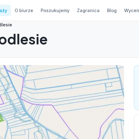
aży
O biurze
Poszukujemy
Zagranica
Blog
Wycen
dlesie
odlesie