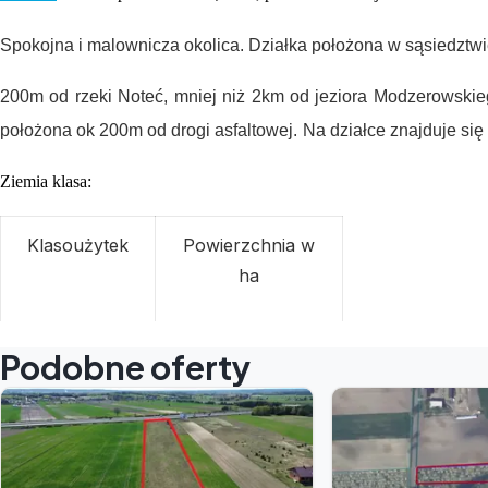
Spokojna i malownicza okolica. Działka położona w sąsiedztwie
200m od rzeki Noteć, mniej niż 2km od jeziora Modzerowskie
położona ok 200m od drogi asfaltowej.
Na działce znajduje się
Ziemia klasa:
Klasoużytek
Powierzchnia w
ha
Br-RVI
0,06
Podobne oferty
RVI
1,03