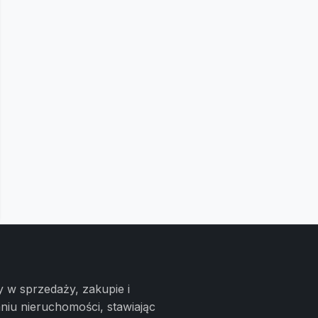
w sprzedaży, zakupie i
niu nieruchomości, stawiając