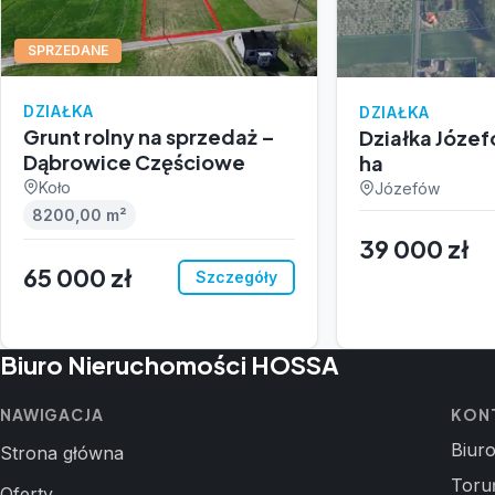
SPRZEDANE
DZIAŁKA
DZIAŁKA
Grunt rolny na sprzedaż –
Działka Józe
Dąbrowice Częściowe
ha
Koło
Józefów
8200,00 m²
39 000 zł
65 000 zł
Szczegóły
Biuro Nieruchomości HOSSA
NAWIGACJA
KON
Biur
Strona główna
Toru
Oferty