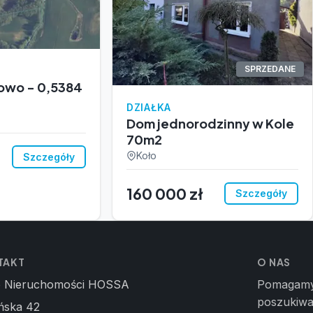
SPRZEDANE
fowo - 0,5384
DZIAŁKA
Dom jednorodzinny w Kole
70m2
Koło
Szczegóły
160 000 zł
Szczegóły
TAKT
O NAS
o Nieruchomości HOSSA
Pomagamy 
poszukiwa
ńska 42