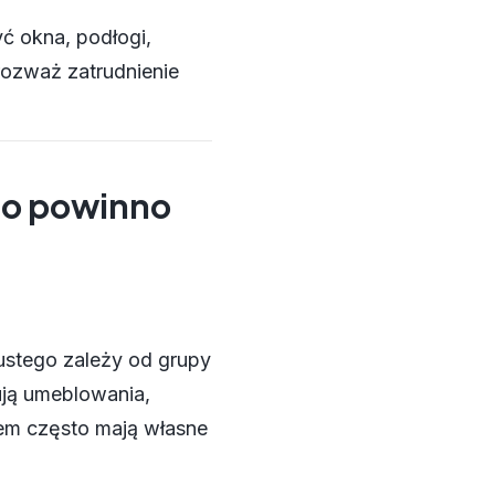
ć okna, podłogi,
 rozważ zatrudnienie
co powinno
stego zależy od grupy
ują umeblowania,
jem często mają własne