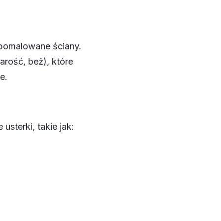
 pomalowane ściany.
zarość, beż), które
e.
sterki, takie jak: