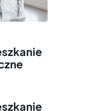
eszkanie
czne
eszkanie