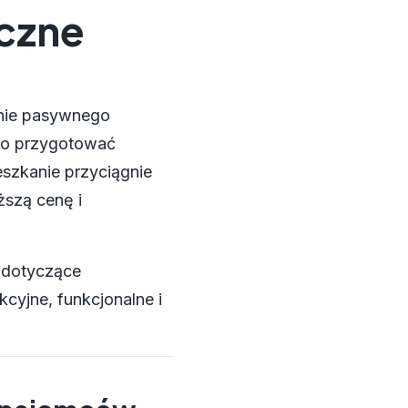
czne
nie pasywnego
io przygotować
eszkanie przyciągnie
ższą cenę i
 dotyczące
cyjne, funkcjonalne i