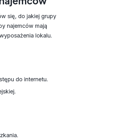
j najemców
 się, do jakiej grupy
upy najemców mają
 wyposażenia lokalu.
tępu do internetu.
jskiej.
zkania.